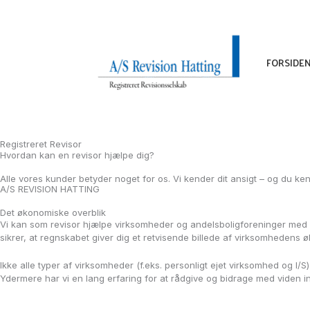
Gå
til
indholdet
FORSIDE
Registreret Revisor
Hvordan kan en revisor hjælpe dig?
Alle vores kunder betyder noget for os. Vi kender dit ansigt – og du k
A/S REVISION HATTING
Det økonomiske overblik
Vi kan som revisor hjælpe virksomheder og andelsboligforeninger med re
sikrer, at regnskabet giver dig et retvisende billede af virksomhedens ø
Ikke alle typer af virksomheder (f.eks. personligt ejet virksomhed og I/S
Ydermere har vi en lang erfaring for at rådgive og bidrage med viden 