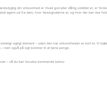
andsdygtig din virksomhed er. Hvad god eller dårlig soliditet er, er forskel
skal agere ud fra dem, hvor faresignalerne er, og hvor der kan ske forb
steligt vigtigt element – uden den har virksomheden er kort liv. Vi hjæ
g – men også på sigt kommer til at tjene penge.
 foran – så du kan forudse kommende behov