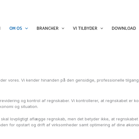
N
OM OS
BRANCHER
VI TILBYDER
DOWNLOAD
ender vores. Vi kender hinanden på den gensidige, professionelle tilga
videring og kontrol af regnskaber. Vi kontrollerer, at regnskabet er ko
konomi og situation.
) skal lovpligtigt aflægge regnskab, men det betyder ikke, at regnskabet 
inden for opstart og drift af virksomheder samt optimering af dine øko