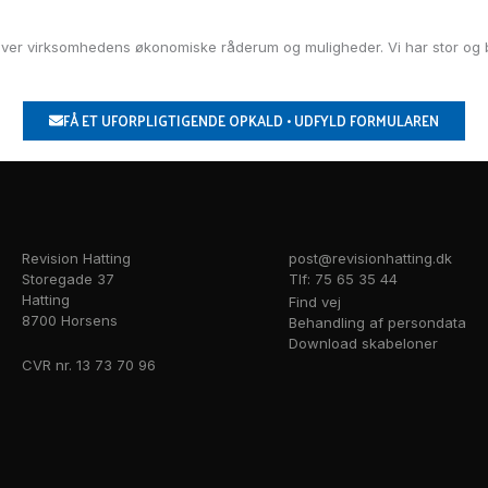
k over virksomhedens økonomiske råderum og muligheder. Vi har stor og b
FÅ ET UFORPLIGTIGENDE OPKALD • UDFYLD FORMULAREN
Revision Hatting
post@revisionhatting.dk
Storegade 37
Tlf: 75 65 35 44
Hatting
Find vej
8700 Horsens
Behandling af persondata
Download skabeloner
CVR nr. 13 73 70 96