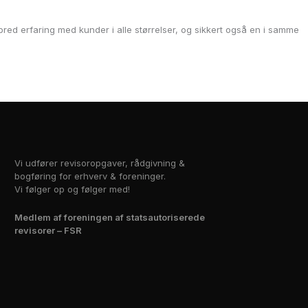
red erfaring med kunder i alle størrelser, og sikkert også en i samme
Vi udfører revisoropgaver, rådgivning &
bogføring for erhverv & foreninger.
Vi følger op og følger med!
Medlem af foreningen af statsautoriserede
revisorer – FSR